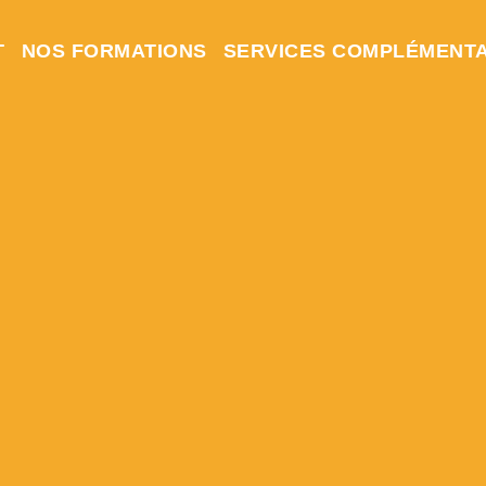
T
NOS FORMATIONS
SERVICES COMPLÉMENTA